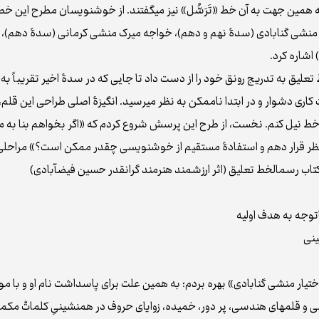
ه همین جهت به آن خط «تَرَسُّل» نیز می‌گفتند. از خوشنویسان مطرح این خ
 منشی گنابادی (سدۀ نهم و دهم)، خواجه میرک منشی کرمانی (سدۀ دهم)،
شاره کرد.
لیق به تدریج رونق خود را از دست داد تا جایی که در سدۀ اخیر تقریباً 
ری دشوار و در ابتدا ناممکن به نظر می‌رسید. انگیزۀ اصلی طراحی این قلم، با
ین خط نیل کنم. نخست، از طرح این پرسش شروع کردم که «اگر بخواهم بنا ب
 نظر قرار دهم و استفادۀ مستقیم از خوشنویسی چقدر ممکن است؟» مراحلی 
ار منشی گنابادی» بهره بردم؛ به همین علت برای پاس‌داشت نام او و با مواف
 و قلم‌های هندسی، پر دور، خمیده، زوایای حروف در همنشینیِ کلماتْ مکم