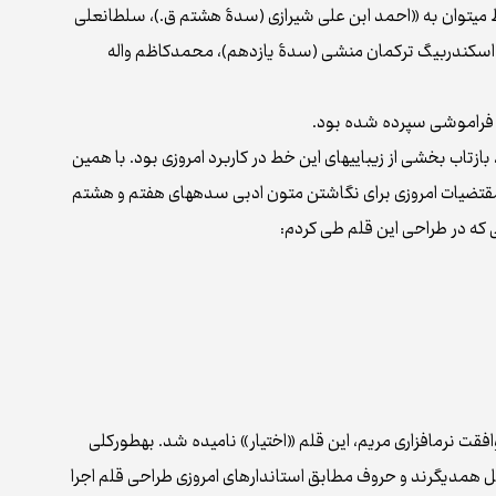
ط می‌توان به «احمد ابن علی شیرازی (سدۀ هشتم ق.)، سلطانعلی
 اسکندربیگ ترکمان منشی (سدۀ یازدهم)، محمدکاظم واله
به فراموشی سپرده شده بود.
زتاب بخشی از زیبایی‌های این خط در کاربرد امروزی بود. با همین
ه مقتضیات امروزی برای نگاشتن متون ادبی سده‌های هفتم و هشتم
که در طراحی این قلم طی کردم:
قت نرم‌افزاری مریم، این قلم «اختیار» نامیده شد. به‌طورکلی
ل همدیگرند و حروف مطابق استاندارهای امروزی طراحی قلم اجرا