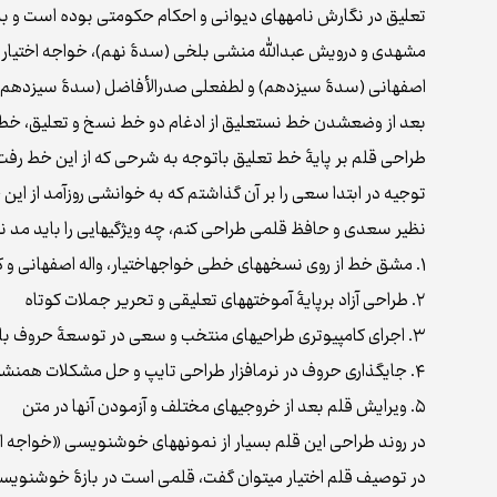
تعلیق در نگارش نامه‌های دیوانی و احکام حکومتی بوده است و ب
مشهدی و درویش عبدالله منشی بلخی (سدۀ نهم)، خواجه اختیار
اصفهانی (سدۀ سیزدهم) و لطفعلی صدرالأفاضل (سدۀ سیزدهم) ا
بعد از وضع‌شدن خط نستعلیق از ادغام دو خط نسخ و تعلیق، خط تع
طراحی قلم بر پایۀ خط تعلیق باتوجه به شرحی که از این خط رفت کا
توجیه در ابتدا سعی را بر آن گذاشتم که به خوانشی روزآمد از ا
نظیر سعدی و حافظ قلمی طراحی کنم، چه ویژگی‌هایی را باید مد
۱. مشق‌ خط از روی نسخه‌های خطی خواجه‌اختیار، واله اصفهانی و کتاب رسم‌الخط تعلیق (اثر ارزشمند هنرمند گرانقدر حسین فیض‌آبادی)
۲. طراحی آزاد برپایۀ آموخته‌های تعلیقی و تحریر جملات کوتاه
۳. اجرای کامپیوتری طراحی‌های منتخب و سعی در توسعۀ حروف باتوجه به هدف اولیه
۴. جای‌گذاری حروف در نرم‌افزار طراحی تایپ و حل مشکلات همنشینی
۵. ویرایش قلم بعد از خروجی‌های مختلف و آزمودن آنها در متن
در روند طراحی این قلم بسیار از نمونه‌های خوشنویسی «خواجه اختی
در توصیف قلم اختیار می‌توان گفت، قلمی است در بازۀ خوشنویسی