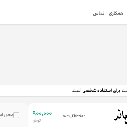
همکاری
تماس
رای
استفاده شخصی
است.
900,000
مجوز اس
wm_Ekhtiar
تومان