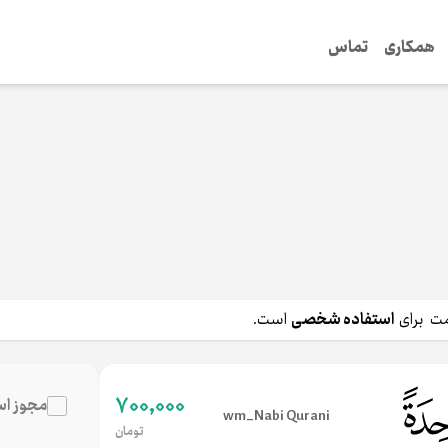
همکاری
تماس
رای
استفاده شخصی
است.
700,000
مجوز اس
wm_Nabi Qurani
تومان